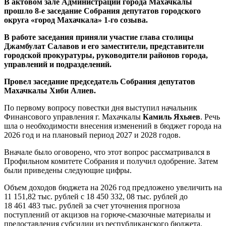
В актовом зале Администрации города Махачкалы
прошло 8-е заседание Собрания депутатов городского
округа «город Махачкала» 1-го созыва.
В работе заседания приняли участие глава столицы
Джамбулат Салавов и его заместители, представители
городской прокуратуры, руководители районов города,
управлений и подразделений.
Провел заседание председатель Собрания депутатов
Махачкалы Хиби Алиев.
По первому вопросу повестки дня выступил начальник
Финансового управления г. Махачкалы
Камиль Яхьяев
. Речь
шла о необходимости внесения изменений в бюджет города на
2026 год и на плановый период 2027 и 2028 годов.
Вначале было оговорено, что этот вопрос рассматривался в
Профильном комитете Собрания и получил одобрение. Затем
были приведены следующие цифры.
Объем доходов бюджета на 2026 год предложено увеличить на
11 151,82 тыс. рублей с 18 450 332, 08 тыс. рублей до
18 461 483 тыс. рублей за счет уточнения прогноза
поступлений от акцизов на горюче-смазочные материалы и
предоставления субсидии из республиканского бюджета.