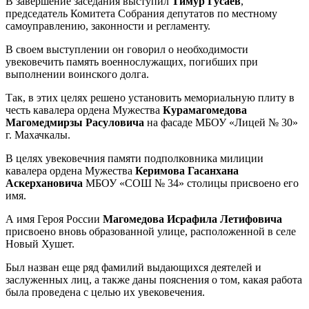
В завершение заседания выступил
Тимур Гусаев
,
председатель Комитета Собрания депутатов по местному
самоуправлению, законности и регламенту.
В своем выступлении он говорил о необходимости
увековечить память военнослужащих, погибших при
выполнении воинского долга.
Так, в этих целях решено установить мемориальную плиту в
честь кавалера ордена Мужества
Курамагомедова
Магомедмирзы Расуловича
на фасаде МБОУ «Лицей № 30»
г. Махачкалы.
В целях увековечния памяти подполковника милиции
кавалера ордена Мужества
Керимова Гасанхана
Аскерхановича
МБОУ «СОШ № 34» столицы присвоено его
имя.
А имя Героя России
Магомедова Исрафила Летифовича
присвоено вновь образованной улице, расположенной в селе
Новый Хушет.
Был назван еще ряд фамилий выдающихся деятелей и
заслуженных лиц, а также даны пояснения о том, какая работа
была проведена с целью их увековечения.