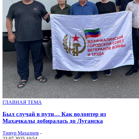
ГЛАВНАЯ ТЕМА
Был случай в пути… Как волонтер из
Махачкалы добиралась до Луганска
Тимур Махалиев
-
23.07.2025 10:54