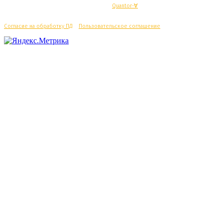
© Махачкалинские известия - Разработка
Quantor-∀
Согласие на обработку ПД
/
Пользовательское соглашение