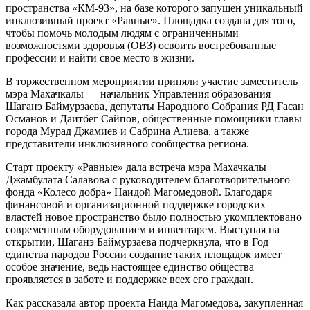
пространства «КМ-93», на базе которого запущен уникальный
инклюзивный проект «Равные». Площадка создана для того,
чтобы помочь молодым людям с ограниченными
возможностями здоровья (ОВЗ) освоить востребованные
профессии и найти свое место в жизни.
В торжественном мероприятии приняли участие заместитель
мэра Махачкалы — начальник Управления образования
Шаганэ Баймурзаева, депутаты Народного Собрания РД Гасан
Османов и Даитбег Сайпов, общественные помощники главы
города Мурад Джамиев и Сабрина Алиева, а также
представители инклюзивного сообщества региона.
Старт проекту «Равные» дала встреча мэра Махачкалы
Джамбулата Салавова с руководителем благотворительного
фонда «Колесо добра» Наидой Магомедовой. Благодаря
финансовой и организационной поддержке городских
властей новое пространство было полностью укомплектовано
современным оборудованием и инвентарем. Выступая на
открытии, Шаганэ Баймурзаева подчеркнула, что в Год
единства народов России создание таких площадок имеет
особое значение, ведь настоящее единство общества
проявляется в заботе и поддержке всех его граждан.
Как рассказала автор проекта Наида Магомедова, закупленная