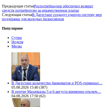
Предыдущая статья
Роспотребнадзор обеспечил возврат
средств потребителю за некачественное платье
Следующая статья
В Дагестане создадут единую систему мер
поддержки для молодых бизнесменов
Популярное
Сутки
Неделя
Месяц
В Дагестане количество банкоматов и POS-терминал…
05.08.2026 15:40
(387)
В центре Махачкалы 5 и 6 августа временно отключ…
04.08.2026 17:50
(62)