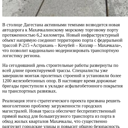
В столице Дагестана активными темпами возводится новая
автодорога к Махачкалинскому морскому торговому порту
протяженностью 6,2 километра. Новый инфраструктурный
объект напрямую соединит территорию порта с федеральной
трассой Р-215 «Астрахань – Кочубей – Кизляр – Махачкала»,
что позволит кардинально модернизировать транспортную
логистику региона.
На сегодняшний день строительные работы развернуты по
всей длине проектируемой трассы. Специалисты уже
завершили монтаж пролетных строений и установили более
1200 железобетонных опор. В настоящее время дорожные
бригады приступили к укладке асфальтобетонного покрытия
на транспортных развязках.
Реализация этого стратегического проекта призвана решить
многолетнюю проблему загруженности городских
магистралей. Новая трасса обеспечит беспрепятственный
прямой выход для большегрузного транспорта из порта в
обход жилых кварталов Махачкалы, что существенно
разгрузит городские улицы и повысит общую безопасность