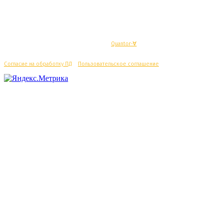
© Махачкалинские известия - Разработка
Quantor-∀
Согласие на обработку ПД
/
Пользовательское соглашение