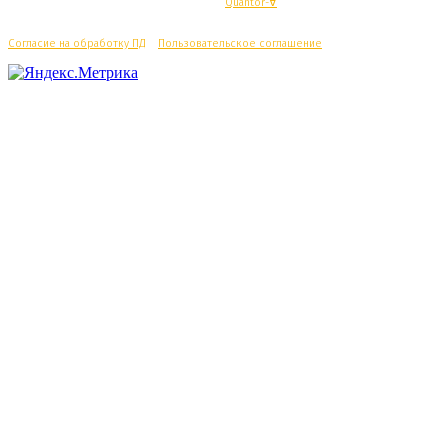
© Махачкалинские известия - Разработка
Quantor-∀
Согласие на обработку ПД
/
Пользовательское соглашение