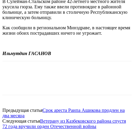
В Сулейман-Стальском районе 42-летнего местного жителя
укусила гюрза. Ему также ввели противоядие в районной
больнице, а затем отправили в столичную Республиканскую
клиническую больницу.
Как сообщили в региональном Минздраве, в настоящее время
жизни обоих пострадавших ничего не угрожает.
Ильмутдин ГАСАНОВ
Предыдущая статья
Срок ареста Раипа Ашикова продлен на
два месяца
Следующая статья
Ветерану из Казбековского района спустя
72 года вручили орден Отечественной войны