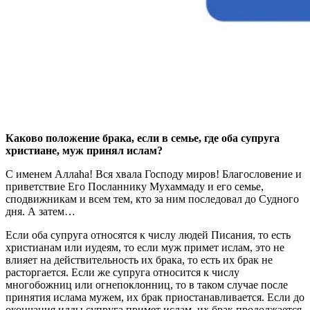
Каково положение брака, если в семье, где оба супруга
христиане, муж принял ислам?
С именем Аллаhа! Вся хвала Господу миров! Благословение и
приветствие Его Посланнику Мухаммаду и его семье,
сподвижникам и всем тем, кто за ним последовал до Судного
дня. А затем…
Если оба супруга относятся к числу людей Писания, то есть
христианам или иудеям, то если муж примет ислам, это не
влияет на действительность их брака, то есть их брак не
расторгается. Если же супруга относится к числу
многобожниц или огнепоклонниц, то в таком случае после
принятия ислама мужем, их брак приостанавливается. Если до
окончания идды супруга примет ислам, их брак продолжается,