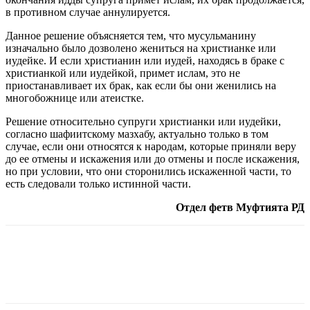
в противном случае аннулируется.
Данное решение объясняется тем, что мусульманину
изначально было дозволено жениться на христианке или
иудейке. И если христианин или иудей, находясь в браке с
христианкой или иудейкой, примет ислам, это не
приостанавливает их брак, как если бы они женились на
многобожнице или атеистке.
Решение относительно супруги христианки или иудейки,
согласно шафиитскому мазхабу, актуально только в том
случае, если они относятся к народам, которые приняли веру
до ее отмены и искажения или до отмены и после искажения,
но при условии, что они сторонились искаженной части, то
есть следовали только истинной части.
Отдел фетв Муфтията РД