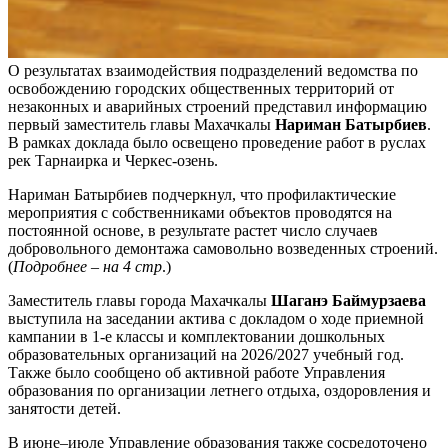
О результатах взаимодействия подразделений ведомства по
освобождению городских общественных территорий от
незаконных и аварийных строений представил информацию
первый заместитель главы Махачкалы
Нариман Батырбиев
.
В рамках доклада было освещено проведение работ в руслах
рек Тарнаирка и Черкес-озень.
Нариман Батырбиев подчеркнул, что профилактические
мероприятия с собственниками объектов проводятся на
постоянной основе, в результате растет число случаев
добровольного демонтажа самовольно возведенных строений.
(
Подробнее – на 4 стр
.)
Заместитель главы города Махачкалы
Шаганэ Баймурзаева
выступила на заседании актива с докладом о ходе приемной
кампании в 1-е классы и комплектовании дошкольных
образовательных организаций на 2026/2027 учебный год.
Также было сообщено об активной работе Управления
образования по организации летнего отдыха, оздоровления и
занятости детей.
В июне–июле Управление образования также сосредоточено