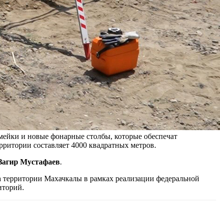
мейки и новые фонарные столбы, которые обеспечат
ритории составляет 4000 квадратных метров.
Загир Мустафаев
.
на территории Махачкалы в рамках реализации федеральной
иторий.