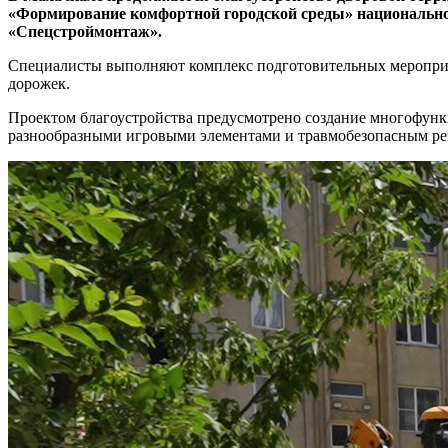
«Формирование комфортной городской среды» национальног
«Спецстроймонтаж».
Специалисты выполняют комплекс подготовительных мероприя
дорожек.
Проектом благоустройства предусмотрено создание многофункци
разнообразными игровыми элементами и травмобезопасным ре