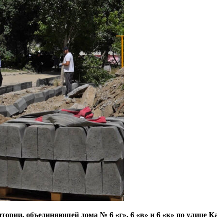
ории, объединяющей дома № 6 «г», 6 «в» и 6 «к» по улице К