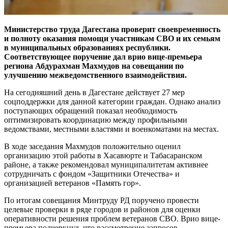
Министерство труда Дагестана проверит своевременность
и полноту оказания помощи участникам СВО и их семьям
в муниципальных образованиях республики.
Соответствующее поручение дал врио вице-премьера
региона Абдурахман Махмудов на совещании по
улучшению межведомственного взаимодействия.
На сегодняшний день в Дагестане действует 27 мер
соцподдержки для данной категории граждан. Однако анализ
поступающих обращений показал необходимость
оптимизировать координацию между профильными
ведомствами, местными властями и военкоматами на местах.
В ходе заседания Махмудов положительно оценил
организацию этой работы в Хасавюрте и Табасаранском
районе, а также рекомендовал муниципалитетам активнее
сотрудничать с фондом «Защитники Отечества» и
организацией ветеранов «Память гор».
По итогам совещания Минтруду РД поручено провести
целевые проверки в ряде городов и районов для оценки
оперативности решения проблем ветеранов СВО. Врио вице-
премьера подчеркнул, что рассмотрение запросов