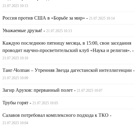
21.07.2025 10:15
Россия против США в «Борьбе за мир»
-
21.07.2025 10:14
Уважаемые друзья!
-
21.07.2025 10:13
Каждую последнюю пятницу месяца, в 15:00, свои заседания
проводит научно-просветительский клуб «Наука и религия».
-
21.07.2025 10:10
Танг-Чолпан – Утренняя Звезда дагестанской интеллигенции
-
21.07.2025 10:09
Загир Арухов: прерванный полет
-
21.07.2025 10:07
Трубы горят
-
21.07.2025 10:05
Салавов потребовал комплексного подхода к ТКО
-
21.07.2025 10:04