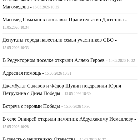
Магомедова
-
15.05.2026 10:35
Магомед Рамазанов возглавил Правительство Дагестана
-
15.05.2026 10:34
Депутаты города навестили семьи участников СВО
-
15.05.2026 10:33
В Редукторном поселке открыли Аллею Героев
-
15.05.2026 10:32
Адресная помощь
-
15.05.2026 10:31
Джамбулат Салавов и Фёдор Щукин поздравили Юрия
Петрухина с Днем Победы
-
15.05.2026 10:30
Встреча с героями Победы
-
15.05.2026 10:30
В селе Эндирей открыли памятник Абдулхакиму Исмаилову
-
15.05.2026 10:28
В память о защитниках Отечества
-
15.05.2026 10:27